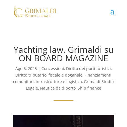
Yachting law. Grimaldi su
ON BOARD MAGAZINE
Ago 6, 2025
|
Concessioni
,
Diritto dei porti turistici
,
Diritto tributario, fiscale e doganale
,
Finanziamenti
comunitari, infrastrutture e logistica
,
Grimaldi Studio
Legale
,
Nautica da diporto
,
Ship finance